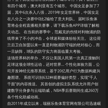
有四个城市，澳大利亚有五个城市。 中国女足参加了7
届，其中6次杀入八强，2019年女足世界杯，中国女足
在八分之一决赛中0比2输给了意大利队。 届时乐鱼体
育将会全程直播相关赛事，请下载乐鱼APP详细了解相
关动态。 在当前的赛季中，范戴克的伤情对利物浦的防
线带来了不小的冲击，令球迷和媒体纷纷关注。 这位荷
兰后卫自加盟以来一直是利物浦防守端的绝对核心，而
一旦缺阵，球队的防守实力将面临重大考验。
这场世界杯的举办，不仅让美国人民第一次真正接触到
足球这项全球性运动，还对世界… 个性化体验方面，公
司开发神经元推荐系统，基于20亿用户行为数据构建兴
趣图谱。 系统可识别632种观赛偏好类型，实现”千人
千面”的内容推送。 其首创的虚拟主队系统允许用户创
建数字分身参与云端助威，NBA季后赛期间生成260万
条个性化助威动画。
自2011年成立以来，瑞丽乐鱼体育官网有限公司迅速崛