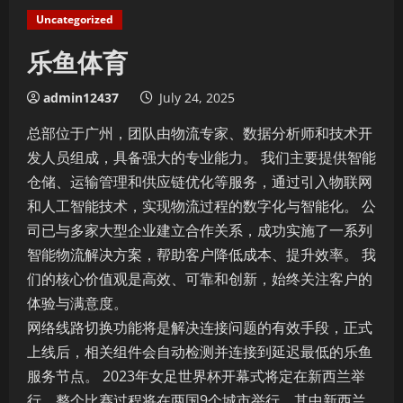
Uncategorized
乐鱼体育
admin12437
July 24, 2025
总部位于广州，团队由物流专家、数据分析师和技术开
发人员组成，具备强大的专业能力。 我们主要提供智能
仓储、运输管理和供应链优化等服务，通过引入物联网
和人工智能技术，实现物流过程的数字化与智能化。 公
司已与多家大型企业建立合作关系，成功实施了一系列
智能物流解决方案，帮助客户降低成本、提升效率。 我
们的核心价值观是高效、可靠和创新，始终关注客户的
体验与满意度。
网络线路切换功能将是解决连接问题的有效手段，正式
上线后，相关组件会自动检测并连接到延迟最低的乐鱼
服务节点。 2023年女足世界杯开幕式将定在新西兰举
行，整个比赛过程将在两国9个城市举行，其中新西兰