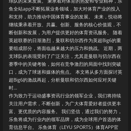
球队的未来发展。 秉承着对体育的热爱和专业精神，乐
鱼全站app不断拓展业务领域，加大对体育产业的投入
和支持，助力推动中国体育事业的发展。 未来，悦动将
继续秉承着开放、共赢、创新、服务的核心价值观，不
断创新和发展，为用户提供更好的体育资讯服务。 随着
英超联赛的日渐激烈，曼联和切尔西作为英超Big6的重
要组成部分，将面临越来越大的压力和挑战。 近期，两
支球队的表现受到了广泛关注，尤其是曼联与切尔西在
赛季中的关键考验，如何在竞争激烈的局面中找到突破
口，成为了球迷和媒体的焦点。 本文将从多方面探讨英
超Big6的激战再起，分析曼联和切尔西如何应对关键
时…
作为致力于运动盛事资讯行业的领军企业，我们将持续
关注用户需求，不断创新，为广大体育爱好者提供更丰
富、更优质的内容服务。 我们坚信，通过我们的努力，
乐鱼将成为行业内的领军品牌，成为全球用户首选的体
育信息平台。 乐鱼体育（LEYU SPORTS）体育APP官