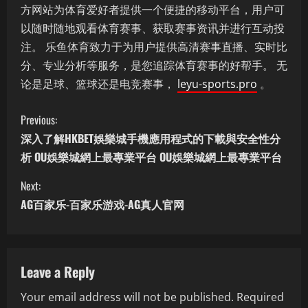
方网站为体育爱好者提供一个便捷的移动平台，用户可
以随时随地观看体育赛事、获取赛事资讯并进行互动投
注。 乐鱼体育致力于为用户提供高清赛事直播、实时比
分、专业分析等服务，是您追踪体育赛事的好帮手。 无
论是足球、篮球还是电竞赛事，
leyu-sports.pro
。
C
Previous:
深入了解HKBET娛樂城手機應用程式的下載與安全性分
o
析 OU娛樂城網上最專業平台 OU娛樂城網上最專業平台
n
Next:
t
AG百家乐-百家乐游戏-AG真人官网
i
n
Leave a Reply
u
Your email address will not be published.
Required