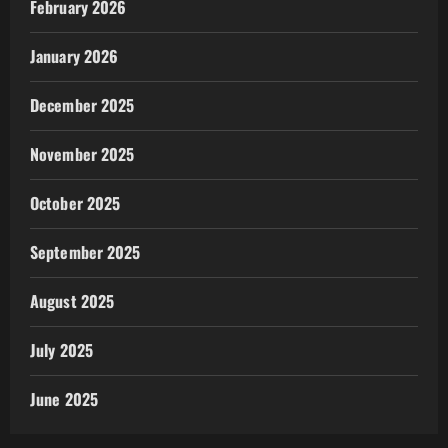
February 2026
January 2026
December 2025
November 2025
October 2025
September 2025
August 2025
July 2025
June 2025