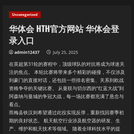
Uncategorized
华体会 HTH官方网站 华体会登
录入口
admin12437
July 25, 2025
在英超第31轮的赛程中，顶级球队的对抗将成为球迷关
注的焦点。 本轮比赛将带来多个精彩的碰撞，不仅涉及
到豪门的直接对话，还包括一些排名密集、关系到欧战
资格争夺的关键比赛。 从曼联与切尔西的“红蓝大战”到
阿森纳与曼城的争冠大战，每一场比赛都充满了悬念与
看点。
而梅县铁汉则希望通过此役实现反弹，重新找回赛季初
期的良好状态。 航天航空行业涉及航空器的研发、生
产、维护和航天技术等领域。 随着全球科技水平的提