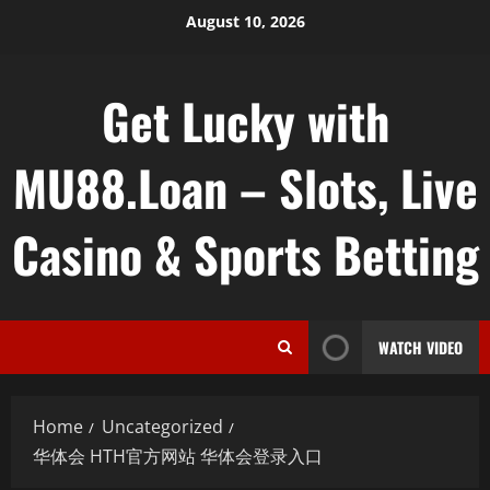
Skip
August 10, 2026
to
content
Get Lucky with
MU88.Loan – Slots, Live
Casino & Sports Betting
WATCH VIDEO
Home
Uncategorized
华体会 HTH官方网站 华体会登录入口