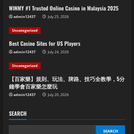
WINMY #1 Trusted Online Casino in Malaysia 2025
admin12437
July 25, 2026
Uncategorized
Best Casino Sites for US Players
admin12437
July 24, 2026
Uncategorized
【百家樂】規則、玩法、牌路、技巧全教學，5分
鐘學會百家樂怎麼玩
admin12437
July 20, 2026
SEARCH
SEARCH