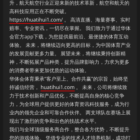
升，航天航空行业正迎来新的技术革新，航空和航天的
高科技应用正在不断突破。
https://huatihui1.com/
。 高清直播、海量赛事、实时
赔率、专业资讯，一切尽在掌握。 我们致力于通过华体
会官方app下载，为您提供最前沿、最便捷的体育互动
体验。 未来，将继续迈向更高的目标，为中国体育产业
的发展贡献更多力量。 展望未来，将继续秉持创新精
神，不断拓展产品种类，提升品牌影响力，力求为更多
的消费者带来更加优质的运动体验。
华体会体育秉承“客户至上、合作共赢”的宗旨，始终坚
持诚信经营，
huatihui1.com
。 未来，公司将继续致
力于技术创新和产品优化，不断提高自身的核心竞争
力，为全球用户提供更好的体育资讯科技服务，成为行
业内的领先企业和可靠合作伙伴。 两支球队在赛场上展
现出了激烈的竞争和出色的技战术水平。
我们与全球顶级服务商合作，整合各方优势，不断提升
您的游戏体验。 凭借专业的技术人才培养机制，成功打