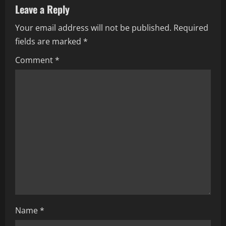
Leave a Reply
n
Your email address will not be published.
Required
u
fields are marked
*
e
Comment
*
R
e
a
d
i
n
g
Name
*