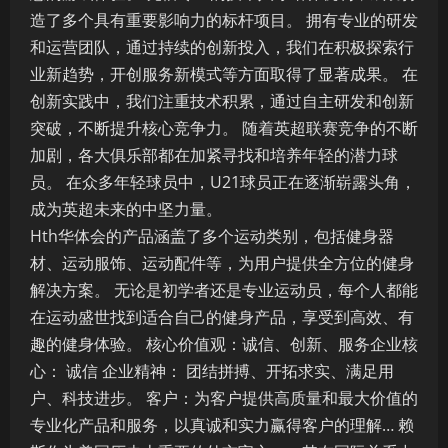
造了多个具有重要影响力的标杆项目。 拥有专业的研发
和运营团队，通过持续的创新投入，我们在积极探索行
业新趋势，开创服务新模式等方面取得了显著成果。 在
创新实践中，我们注重技术积累，通过自主研发和创新
突破，不断提升核心竞争力。 随着英超联赛竞争的不断
加剧，各大俱乐部都在加紧寻找和培养年轻的潜力球
员。 在众多年轻球员中，U21球员正在逐渐崭露头角，
成为英超未来的中坚力量。
Hth华体会的产品涵盖了多个运动类别，包括健身器
材、运动服饰、运动配件等，为用户提供全方位的健身
解决方案。 无论是初学者还是专业运动员，每个人都能
在运动盛世找到适合自己的健身产品，享受到高效、有
趣的健身体验。 核心价值观：诚信、创新、服务企业核
心： 诚信 企业精神： 团结拼搏、开拓求实、满足用
户、科技进步。 客户：为客户提供高质量和最大价值的
专业化产品和服务，以真诚和实力赢得客户的理解… 赖