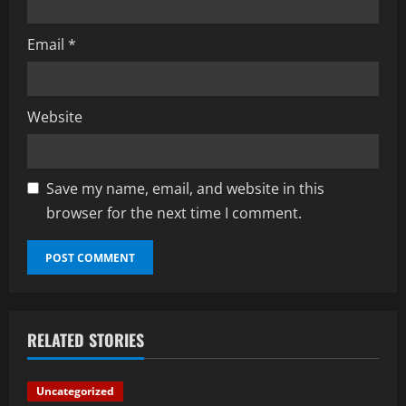
Email
*
Website
Save my name, email, and website in this
browser for the next time I comment.
RELATED STORIES
Uncategorized