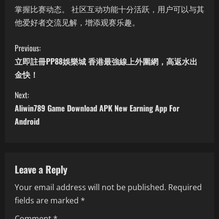
掌握比赛动态。 社区互动功能十分活跃，用户可以与其
他爱好者交流见解，增添观赛乐趣。
C
Previous:
立即註冊PP88娛樂城 香港最強線上外圍網，高返水出
o
金快！
n
Next:
t
Aliwin789 Game Download APK New Earning App For
Android
i
n
Leave a Reply
u
Your email address will not be published.
Required
e
fields are marked
*
R
Comment
*