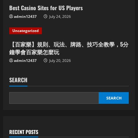
Best Casino Sites for US Players
admin12437
July 24, 2026
Uncategorized
【百家樂】規則、玩法、牌路、技巧全教學，5分
鐘學會百家樂怎麼玩
admin12437
July 20, 2026
SEARCH
SEARCH
RECENT POSTS