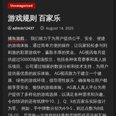
Uncategorized
游戏规则 百家乐
admin12437
August 14, 2025
捕魚遊戲
。 我们致力于为用户提供公平、安全、便捷
的游戏体验，通过简单方便的操作，让玩家轻松参与到
刺激的彩票游戏中，赢取丰厚的奖金。 AG视讯每月提
供超过50000场现场投注，包括各种体育赛事和真人娱
乐项目。 公司通过独家的数据分析和技术支持，为用户
提供最优质的娱乐体验。 AG视讯致力于建立一个健
康、绿色的游戏环境，倡导理性娱乐，确保每位用户都
能享受安全、愉快的游戏体验。 AG真人真人平台为用
户提供了多样化的游戏选择，以满足各种需求和兴趣。
令你惊讶的还有纸牌中10、J、Q、k在百家乐实际值计
为零。 例如，手中牌数分别为4-9-5，则总点数为8或
18-10。 尽管每一次游戏的结果都是随即或是说相互独