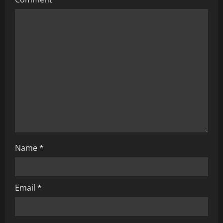
e
a
d
i
n
g
Name
*
Email
*