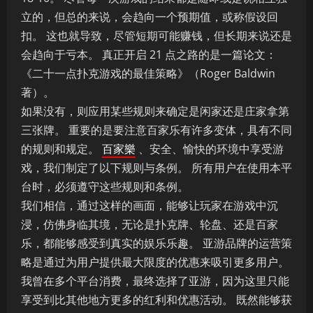
立的，但总的来说，会趋向一个预期值，或称假设回
扣。 这也就导致，尽管短期可能赚钱，但长期来说还是
会趋向于亏本。 真正开启 21 点之路的是一篇论文：
《二十一点扑克游戏的最佳策略》（Roger Baldwin
著）。
如果没有，则应用某些规则来确定是闲家还是庄家拿第
三张牌。 重要的是要注意百家乐有许多变体，具有不同
的规则和规定。
百家樂
、安全、愉快的环境中享受游
戏，我们制定了以下规则与条例。 所有用户在使用本平
台时，必须遵守这些规则和条例。
我们相信，通过这样的画面，能够让玩家在游戏中沉
浸，仿佛身临其境，无论是扑克牌、轮盘、还是百家
乐，都能够感受到真实的娱乐乐趣。 亚游品牌的运营策
略是通过为用户提供最大限度的优惠来吸引更多用户。
我曾在多个平台消费，最终选择了亚游，因为这里只能
享受到比其他地方更多的红利和优惠活动。 既然能够获