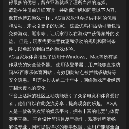
得最多的优惠，留在亚游就成了理所当然的选择。
请您在注册前详细阅读，并确保理解和同意以下内容。
像其他博彩游戏一样，AG百家乐也会提供不同的优惠
和活动，来吸引更多的玩家。 这些优惠和活动可能包括
免费游戏、返水等，让玩家可以在游戏中获得额外的收
益。 但是，玩家需要注意优惠和活动的规则和限制条
件，以免影响到自己的游戏体验。
AG百家乐体育推出了适用于Windows、Mac等所有操
作系统的安全登录器。 使用该登录器，用户能够直接访
问AG百家乐体育网站，有效预防站点被拦截或劫持等
安全隐患。 引言在过去的二十年中，网络游戏产业经历
了翻天覆地的变化。
平台上活跃的社区互动功能吸引了众多电竞和体育爱好
者，他们可以在此交流分享，提高观赛的乐趣。 AG真
人是一款备受欢迎的娱乐平台，拥有丰富的电竞与体育
赛事直播。 平台设计简洁且易于操作，观赛过程流畅，
解说专业，同时提供详尽的赛事数据，让用户能够全面