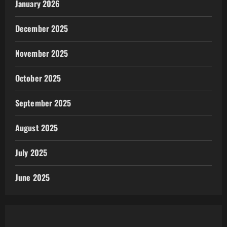
January 2026
December 2025
November 2025
October 2025
September 2025
August 2025
July 2025
June 2025